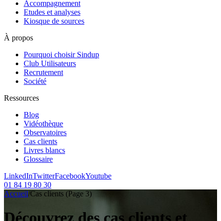
Accompagnement
Etudes et analyses
Kiosque de sources
À propos
Pourquoi choisir Sindup
Club Utilisateurs
Recrutement
Société
Ressources
Blog
Vidéothèque
Observatoires
Cas clients
Livres blancs
Glossaire
LinkedIn
Twitter
Facebook
Youtube
01 84 19 80 30
Accueil
/
Cas clients
(Page 3)
Découvrez des cas clients et