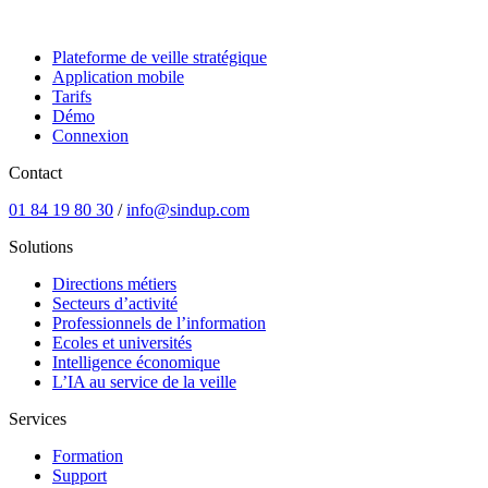
Plateforme de veille stratégique
Application mobile
Tarifs
Démo
Connexion
Contact
01 84 19 80 30
/
info@sindup.com
Solutions
Directions métiers
Secteurs d’activité
Professionnels de l’information
Ecoles et universités
Intelligence économique
L’IA au service de la veille
Services
Formation
Support