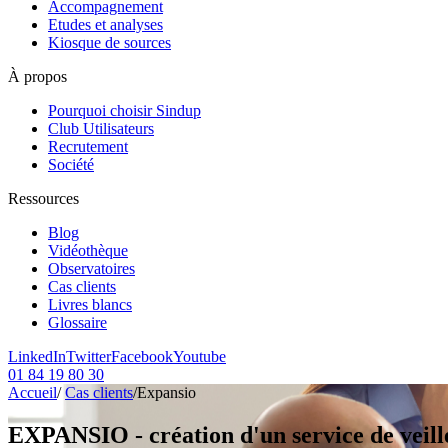
Accompagnement
Etudes et analyses
Kiosque de sources
À propos
Pourquoi choisir Sindup
Club Utilisateurs
Recrutement
Société
Ressources
Blog
Vidéothèque
Observatoires
Cas clients
Livres blancs
Glossaire
LinkedIn
Twitter
Facebook
Youtube
01 84 19 80 30
Accueil
/
Cas clients
/
Expansio
EXPANSIO - création d'un service de veille 