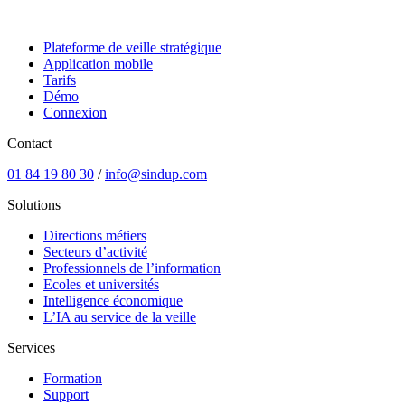
Plateforme de veille stratégique
Application mobile
Tarifs
Démo
Connexion
Contact
01 84 19 80 30
/
info@sindup.com
Solutions
Directions métiers
Secteurs d’activité
Professionnels de l’information
Ecoles et universités
Intelligence économique
L’IA au service de la veille
Services
Formation
Support