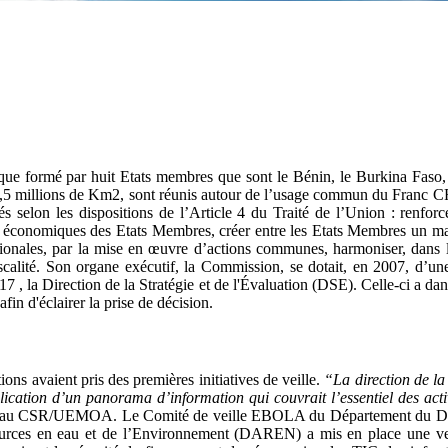
formé par huit Etats membres que sont le Bénin, le Burkina Faso, la 
 3,5 millions de Km2, sont réunis autour de l’usage commun du Franc C
 selon les dispositions de l’Article 4 du Traité de l’Union : renforce
 économiques des Etats Membres, créer entre les Etats Membres un mar
s nationales, par la mise en œuvre d’actions communes, harmoniser, d
fiscalité. Son organe exécutif, la Commission, se dotait, en 2007, d’
 la Direction de la Stratégie et de l'Évaluation (DSE). Celle-ci a dans 
fin d'éclairer la prise de décision.
ions avaient pris des premières initiatives de veille.
“La direction de la
lication d’un panorama d’information qui couvrait l’essentiel des acti
lle au CSR/UEMOA. Le Comité de veille EBOLA du Département du Dé
urces en eau et de l’Environnement (DAREN) a mis en place une veil