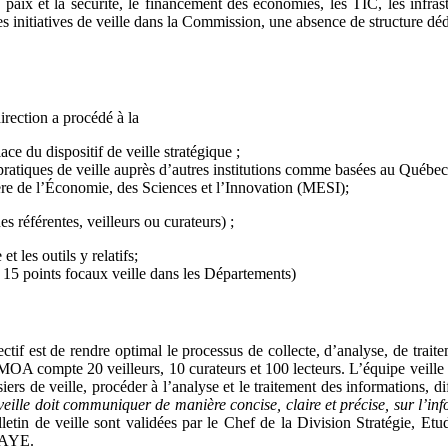
paix et la sécurité, le financement des économies, les TIC, les infrastru
es initiatives de veille dans la Commission, une absence de structure d
irection a procédé à la
ace du dispositif de veille stratégique ;
es pratiques de veille auprès d’autres institutions comme basées au Québ
tère de l’Économie, des Sciences et l’Innovation (MESI);
s référentes, veilleurs ou curateurs) ;
et les outils y relatifs;
t 15 points focaux veille dans les Départements)
if est de rendre optimal le processus de collecte, d’analyse, de trait
A compte 20 veilleurs, 10 curateurs et 100 lecteurs. L’équipe veille se
rs de veille, procéder à l’analyse et le traitement des informations, diff
veille doit communiquer de manière concise, claire et précise, sur l’inf
lletin de veille sont validées par le Chef de la Division Stratégie, 
FAYE.