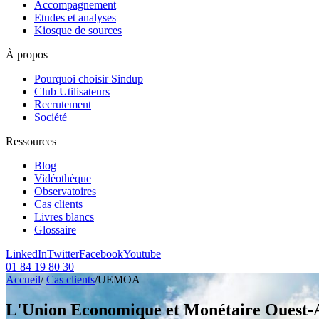
Accompagnement
Etudes et analyses
Kiosque de sources
À propos
Pourquoi choisir Sindup
Club Utilisateurs
Recrutement
Société
Ressources
Blog
Vidéothèque
Observatoires
Cas clients
Livres blancs
Glossaire
LinkedIn
Twitter
Facebook
Youtube
01 84 19 80 30
Accueil
/
Cas clients
/
UEMOA
L'Union Economique et Monétaire Ouest