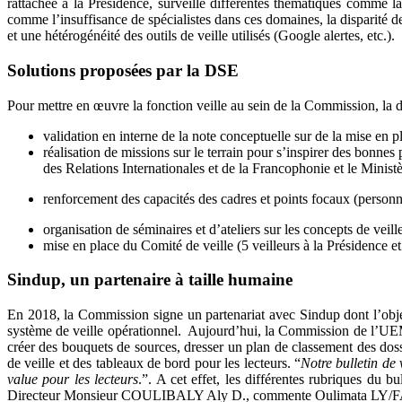
rattachée à la Présidence, surveille différentes thématiques comme la 
comme l’insuffisance de spécialistes dans ces domaines, la disparité d
et une hétérogénéité des outils de veille utilisés (Google alertes, etc.).
Solutions proposées par la DSE
Pour mettre en œuvre la fonction veille au sein de la Commission, la d
validation en interne de la note conceptuelle sur de la mise en pl
réalisation de missions sur le terrain pour s’inspirer des bonn
des Relations Internationales et de la Francophonie et le Minis
renforcement des capacités des cadres et points focaux (personne
organisation de séminaires et d’ateliers sur les concepts de veille 
mise en place du Comité de veille (5 veilleurs à la Présidence e
Sindup, un partenaire à taille humaine
En 2018, la Commission signe un partenariat avec Sindup dont l’object
système de veille opérationnel. Aujourd’hui, la Commission de l’UEMO
créer des bouquets de sources, dresser un plan de classement des dossie
de veille et des tableaux de bord pour les lecteurs. “
Notre bulletin de 
value pour les lecteurs
.”. A cet effet, les différentes rubriques
du bu
Directeur Monsieur COULIBALY Aly D., commente Oulimata LY/