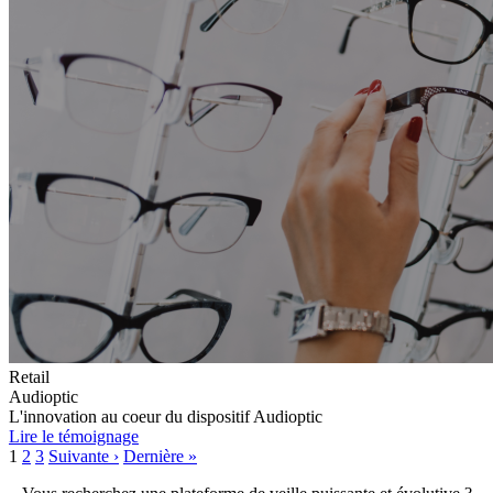
Retail
Audioptic
L'innovation au coeur du dispositif Audioptic
Lire le témoignage
Navigation
1
2
3
Suivante ›
Dernière »
des