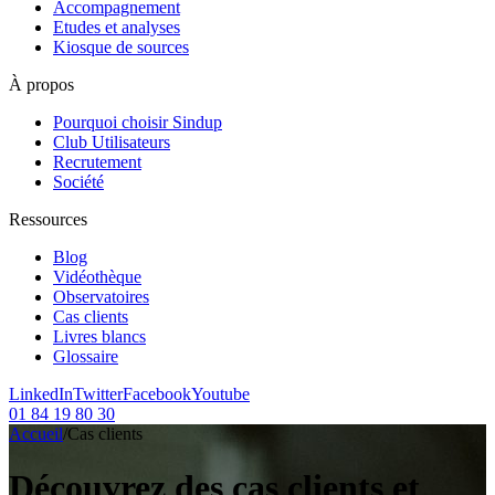
Accompagnement
Etudes et analyses
Kiosque de sources
À propos
Pourquoi choisir Sindup
Club Utilisateurs
Recrutement
Société
Ressources
Blog
Vidéothèque
Observatoires
Cas clients
Livres blancs
Glossaire
LinkedIn
Twitter
Facebook
Youtube
01 84 19 80 30
Accueil
/
Cas clients
Découvrez des cas clients et