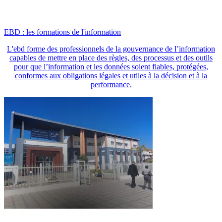
EBD : les formations de l'information
L'ebd forme des professionnels de la gouvernance de l’information
capables de mettre en place des règles, des processus et des outils
pour que l’information et les données soient fiables, protégées,
conformes aux obligations légales et utiles à la décision et à la
performance.