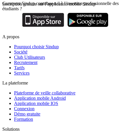
Comment Sindup contribue-t-il à l’insertion professionnelle des
Inscription gratuite sur l’application mobile Sindup
étudiants ?
A propos
Pourquoi choisir Sindup
Société
Club Utilisateurs
Recrutement
Tarifs
Services
La plateforme
Plateforme de veille collaborative
Application mobile Android
Application mobile IOS
Connexion
Démo gratuite
Formation
Solutions