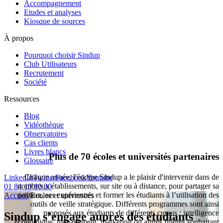
Accompagnement
Etudes et analyses
Kiosque de sources
À propos
Pourquoi choisir Sindup
Club Utilisateurs
Recrutement
Société
Ressources
Blog
Vidéothèque
Observatoires
Cas clients
Livres blancs
Plus de 70 écoles et universités partenaires
Glossaire
Chaque année, l'équipe Sindup a le plaisir d'intervenir dans de
LinkedIn
Twitter
Facebook
Youtube
nombreux établissements, sur site ou à distance, pour partager sa
01 84 19 80 30
passion, ses expériences et former les étudiants à l’utilisation des
Accueil
/
Ecoles et universités
outils de veille stratégique. Différents programmes sont ainsi
proposés aux étudiants de différents cursus : intelligence
Sindup s’engage auprès des étudiants
économique, management, marketing ou autres filières souhaitant