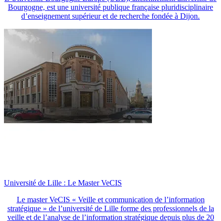
Bourgogne, est une université publique française pluridisciplinaire
d’enseignement supérieur et de recherche fondée à Dijon.
Université de Lille : Le Master VeCIS
Le master VeCIS « Veille et communication de l’information
stratégique » de l’université de Lille forme des professionnels de la
veille et de l’analyse de l’information stratégique depuis plus de 20