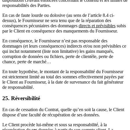
dispositions ci-avant énoncées concernant le contenu et les limites de
responsabilités des Parties.
En cas de faute lourde ou dolosive (au sens de l’article 8.4 ci-
dessus), le Fournisseur ne sera tenu que de la réparation des
conséquences pécuniaires des dommages
directs et prévisibles
subis
par le Client en conséquence des manquements du Fournisseur.
En conséquence, le Fournisseur n’est pas responsable des
dommages (et leurs conséquences) indirects et/ou non prévisibles ce
qui inclut notamment (liste non limitative) les gains manqués,
corruption de données ou fichiers, perte de clientèle, perte de
chance, perte de marché…
En toute hypothèse, le montant de la responsabilité du Fournisseur
est strictement limité au total des sommes effectivement payées par
le Client au Fournisseur, à la date de survenance du fait générateur
de responsabilité.
25. Réversibilité
En cas de cessation du Contrat, quelle qu’en soit la cause, le Client
dispose d’une faculté de récupération de ses données.
Le Client procède lui-même et sous sa responsabilité, à la
récupération de
ses
données à partir de son compte client. La