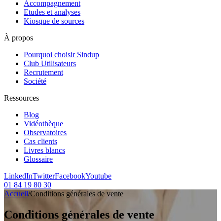
Accompagnement
Etudes et analyses
Kiosque de sources
À propos
Pourquoi choisir Sindup
Club Utilisateurs
Recrutement
Société
Ressources
Blog
Vidéothèque
Observatoires
Cas clients
Livres blancs
Glossaire
LinkedIn
Twitter
Facebook
Youtube
01 84 19 80 30
Accueil
/
Conditions générales de vente
Conditions générales de vente