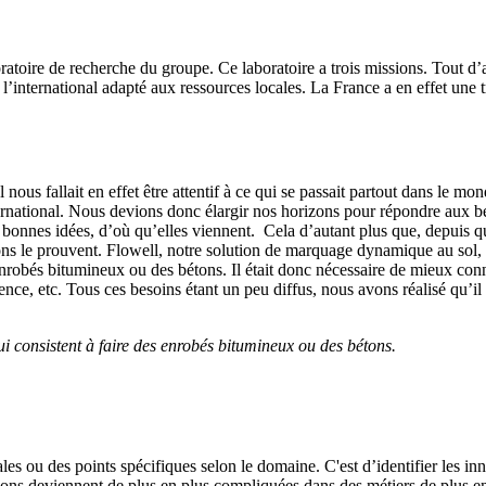
boratoire de recherche du groupe. Ce laboratoire a trois missions. Tout
l’international adapté aux ressources locales. La France a en effet une tr
Il nous fallait en effet être attentif à ce qui se passait partout dans le
nternational. Nous devions donc élargir nos horizons pour répondre aux be
 bonnes idées, d’où qu’elles viennent. Cela d’autant plus que, depuis q
ns le prouvent. Flowell, notre solution de marquage dynamique au sol,
 enrobés bitumineux ou des bétons. Il était donc nécessaire de mieux con
rrence, etc. Tous ces besoins étant un peu diffus, nous avons réalisé qu’
ui consistent à faire des enrobés bitumineux ou des bétons.
bales ou des points spécifiques selon le domaine. C'est d’identifier les i
ons deviennent de plus en plus compliquées dans des métiers de plus en p