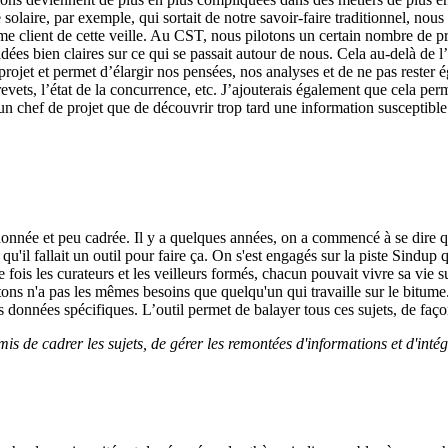
solaire, par exemple, qui sortait de notre savoir-faire traditionnel, nou
lient de cette veille. Au CST, nous pilotons un certain nombre de proj
 idées bien claires sur ce qui se passait autour de nous. Cela au-delà de
projet et permet d’élargir nos pensées, nos analyses et de ne pas rester 
vets, l’état de la concurrence, etc. J’ajouterais également que cela perm
un chef de projet que de découvrir trop tard une information susceptible 
nnée et peu cadrée. Il y a quelques années, on a commencé à se dire qu'il 
qu'il fallait un outil pour faire ça. On s'est engagés sur la piste Sindup 
e fois les curateurs et les veilleurs formés, chacun pouvait vivre sa vie
étons n'a pas les mêmes besoins que quelqu'un qui travaille sur le bitume. 
s données spécifiques. L’outil permet de balayer tous ces sujets, de fa
is de cadrer les sujets,
de gérer les remontées d'informations et d'intég