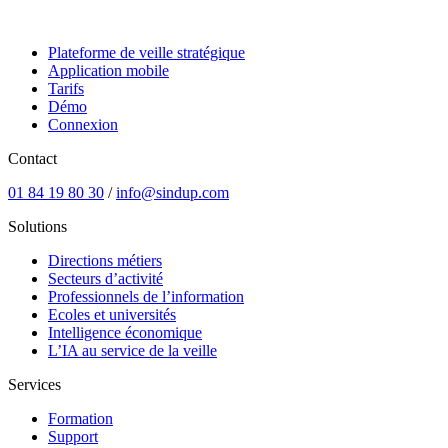
Plateforme de veille stratégique
Application mobile
Tarifs
Démo
Connexion
Contact
01 84 19 80 30
/
info@sindup.com
Solutions
Directions métiers
Secteurs d’activité
Professionnels de l’information
Ecoles et universités
Intelligence économique
L’IA au service de la veille
Services
Formation
Support