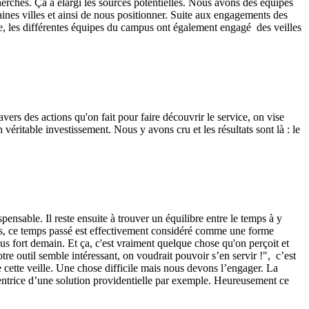
erches. Ça a élargi les sources potentielles. Nous avons des équipes
rtaines villes et ainsi de nous positionner. Suite aux engagements des
e, les différentes équipes du campus ont également engagé des veilles
vers des actions qu'on fait pour faire découvrir le service, on vise
véritable investissement. Nous y avons cru et les résultats sont là : le
pensable. Il reste ensuite à trouver un équilibre entre le temps à y
 nous, ce temps passé est effectivement considéré comme une forme
plus fort demain. Et ça, c'est vraiment quelque chose qu'on perçoit et
re outil semble intéressant, on voudrait pouvoir s’en servir !", c’est
 de cette veille. Une chose difficile mais nous devons l’engager. La
étentrice d’une solution providentielle par exemple. Heureusement ce