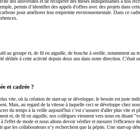
che des universités et de récupérer des thèses indispensables à nos rech
 exemple, permis d’identifier des appels d'offres avec des projets dans ce
as carbone pour améliorer leur empreinte environnementale. Dans ce cadr
pétences.
il au groupe et, de fil en aiguille, de bouche à oreille, notamment au tra
 dédiée à cette activité depuis deux ans dans notre direction. C'était un 
sée et cadrée ?
us vite, où la création de start-up se développe, le besoin est juste indis
ssement. Mais, au regard de la vitesse à laquelle ceci se développe chez
rer du temps à la veille aujourd'hui c’est s’assurer d'aller plus vite et 
t et, de fil en aiguille, nos collègues viennent vers nous en disant "vot
on à l'effet de mode et nous allons devoir vérifier et mesurer l'efficience
ait que les collaborateurs n’y recherchent que la pépite. Une start-up d