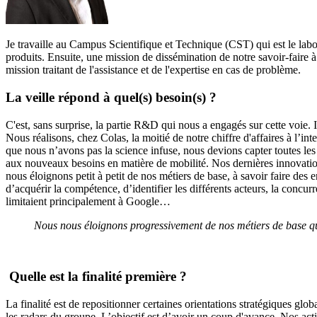
Je travaille au Campus Scientifique et Technique (CST) qui est le la
produits. Ensuite, une mission de dissémination de notre savoir-faire à 
mission traitant de l'assistance et de l'expertise en cas de problème.
La veille répond à quel(s) besoin(s) ?
C'est, sans surprise, la partie R&D qui nous a engagés sur cette voie. 
Nous réalisons, chez Colas, la moitié de notre chiffre d'affaires à l’i
que nous n’avons pas la science infuse, nous devions capter toutes les
aux nouveaux besoins en matière de mobilité. Nos dernières innovatio
nous éloignons petit à petit de nos métiers de base, à savoir faire des
d’acquérir la compétence, d’identifier les différents acteurs, la concu
limitaient principalement à Google…
Nous nous éloignons progressivement de nos métiers de base
q
Quelle est la finalité première ?
La finalité est de repositionner certaines orientations stratégiques glo
les radars du groupe. L’objectif est d’avoir un coup d'avance. Nos acti