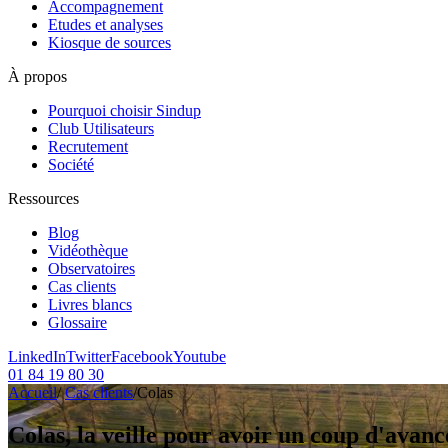
Accompagnement
Etudes et analyses
Kiosque de sources
À propos
Pourquoi choisir Sindup
Club Utilisateurs
Recrutement
Société
Ressources
Blog
Vidéothèque
Observatoires
Cas clients
Livres blancs
Glossaire
LinkedIn
Twitter
Facebook
Youtube
01 84 19 80 30
Accueil
/
Cas clients
/
Colas
Colas, la veille pour avoir un coup d'avanc