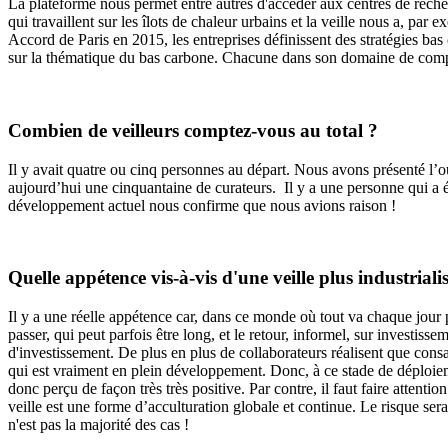
La plateforme nous permet entre autres d'accéder aux centres de recher
qui travaillent sur les îlots de chaleur urbains et la veille nous a, par
Accord de Paris en 2015, les entreprises définissent des stratégies b
sur la thématique du bas carbone. Chacune dans son domaine de com
Combien de veilleurs comptez-vous au total ?
Il y avait quatre ou cinq personnes au départ. Nous avons présenté l’out
aujourd’hui une cinquantaine de curateurs. Il y a une personne qui a été
développement actuel nous confirme que nous avions raison !
Quelle appétence vis-à-vis d'une veille plus industriali
Il y a une réelle appétence car, dans ce monde où tout va chaque jour pl
passer, qui peut parfois être long, et le retour, informel, sur investi
d'investissement. De plus en plus de collaborateurs réalisent que consac
qui est vraiment en plein développement. Donc, à ce stade de déploiemen
donc perçu de façon très très positive. Par contre, il faut faire attenti
veille est une forme d’acculturation globale et continue. Le risque ser
n'est pas la majorité des cas !