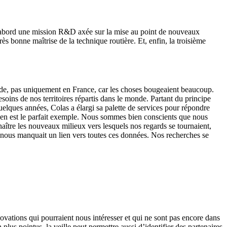
 d’abord une mission R&D axée sur la mise au point de nouveaux
ès bonne maîtrise de la technique routière. Et, enfin, la troisième
 monde, pas uniquement en France, car les choses bougeaient beaucoup.
soins de nos territoires répartis dans le monde. Partant du principe
uelques années, Colas a élargi sa palette de services pour répondre
 en est le parfait exemple. Nous sommes bien conscients que nous
naître les nouveaux milieux vers lesquels nos regards se tournaient,
il nous manquait un lien vers toutes ces données. Nos recherches se
nnovations qui pourraient nous intéresser et qui ne sont pas encore dans
lus pointus, la veille peut permettre aussi d’identifier des partenaires