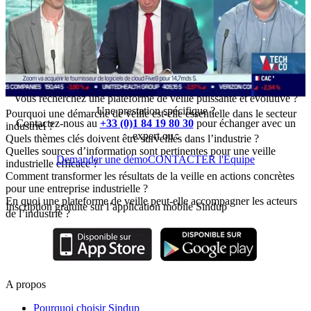
Vous recherchez une plateforme de veille puissante et évolutive ?
Une prestation spécifique ?
Pourquoi une démarche de veille est-elle essentielle dans le secteur
Contactez-nous au
+33 (0)1 84 19 80 30
pour échanger avec un
industriel ?
expert ou :
Quels thèmes clés doivent être surveillés dans l’industrie ?
Quelles sources d’information sont pertinentes pour une veille
Demander une démo
CONTACTER l'Equipe
industrielle efficace ?
Comment transformer les résultats de la veille en actions concrètes
pour une entreprise industrielle ?
En quoi une plateforme de veille peut-elle accompagner les acteurs
Inscription gratuite sur l’application mobile Sindup
de l’industrie ?
A propos
Pourquoi choisir Sindup