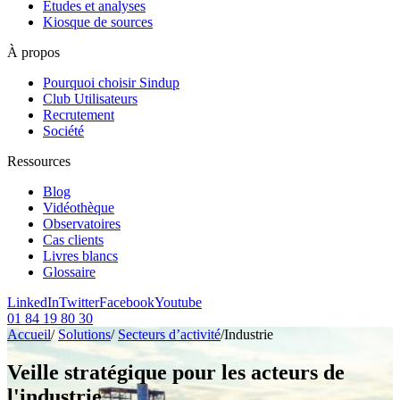
Etudes et analyses
Kiosque de sources
À propos
Pourquoi choisir Sindup
Club Utilisateurs
Recrutement
Société
Ressources
Blog
Vidéothèque
Observatoires
Cas clients
Livres blancs
Glossaire
LinkedIn
Twitter
Facebook
Youtube
01 84 19 80 30
Accueil
/
Solutions
/
Secteurs d’activité
/
Industrie
Veille stratégique pour les acteurs de
l'industrie