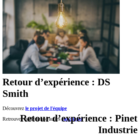
Retour d’expérience : DS
Smith
Découvrez
le projet de l'équipe
Retour d’expérience : Pinet
Retrouvez également d'autres
cas clients
Industrie