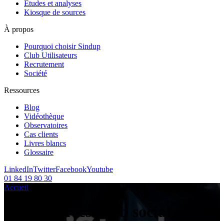
Etudes et analyses
Kiosque de sources
À propos
Pourquoi choisir Sindup
Club Utilisateurs
Recrutement
Société
Ressources
Blog
Vidéothèque
Observatoires
Cas clients
Livres blancs
Glossaire
LinkedIn
Twitter
Facebook
Youtube
01 84 19 80 30
Accueil
/
Articles sur le sujet :
/
web social
Tag Archives:
web social