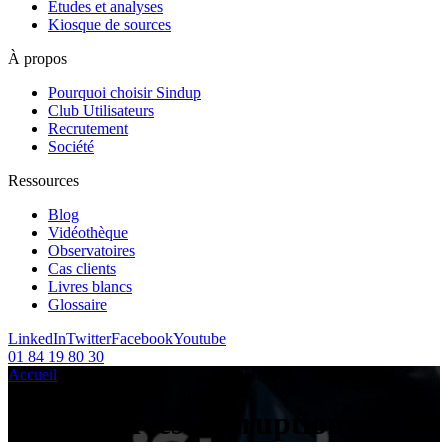
Etudes et analyses
Kiosque de sources
À propos
Pourquoi choisir Sindup
Club Utilisateurs
Recrutement
Société
Ressources
Blog
Vidéothèque
Observatoires
Cas clients
Livres blancs
Glossaire
LinkedIn
Twitter
Facebook
Youtube
01 84 19 80 30
Accueil
/
Articles sur le sujet :
/
disruption
Tag Archives:
disruption