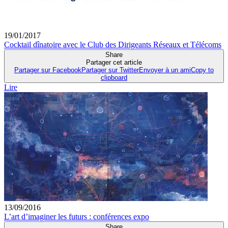
19/01/2017
Cocktail dînatoire avec le Club des Dirigeants Réseaux et Télécoms
Share
Partager cet article
Partager sur Facebook
Partager sur Twitter
Envoyer à un ami
Copy to
clipboard
Lire
13/09/2016
L’art d’imaginer les futurs : conférences expo
Share