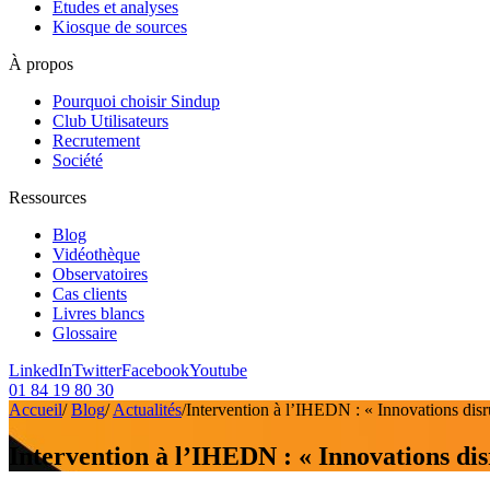
Etudes et analyses
Kiosque de sources
À propos
Pourquoi choisir Sindup
Club Utilisateurs
Recrutement
Société
Ressources
Blog
Vidéothèque
Observatoires
Cas clients
Livres blancs
Glossaire
LinkedIn
Twitter
Facebook
Youtube
01 84 19 80 30
Accueil
/
Blog
/
Actualités
/
Intervention à l’IHEDN : « Innovations disr
Intervention à l’IHEDN : « Innovations dis