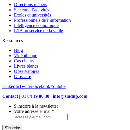
Directions métiers
Secteurs d’activités
Ecoles et universités
Professionnels de l’information
Intelligence économique
L’IA au service de la veille
Ressources
Blog
Vidéothèque
Cas clients
Livres blancs
Observatoires
Glossaire
LinkedIn
Twitter
Facebook
Youtube
Contact
|
01 84 19 80 30
|
info@sindup.com
S'inscrire à la newsletter
Votre adresse E-mail
*
S'inscrire