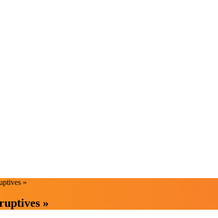
uptives »
ruptives »