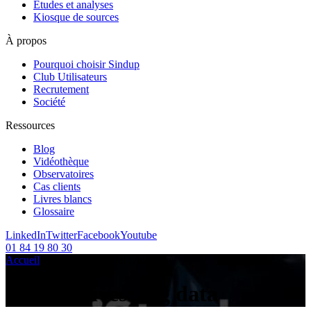
Etudes et analyses
Kiosque de sources
À propos
Pourquoi choisir Sindup
Club Utilisateurs
Recrutement
Société
Ressources
Blog
Vidéothèque
Observatoires
Cas clients
Livres blancs
Glossaire
LinkedIn
Twitter
Facebook
Youtube
01 84 19 80 30
Accueil
/
Articles sur le sujet :
/
big data
Tag Archives:
big data