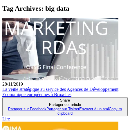
Tag Archives:
big data
28/11/2019
La veille stratégique au service des Agences de Développement
Economique européennes à Bruxelles
Share
Partager cet article
Partager sur Facebook
Partager sur Twitter
Envoyer à un ami
Copy to
clipboard
Lire