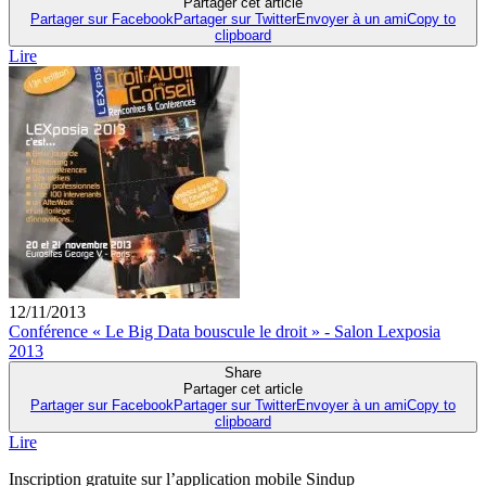
Partager cet article
Partager sur Facebook
Partager sur Twitter
Envoyer à un ami
Copy to
clipboard
Lire
12/11/2013
Conférence « Le Big Data bouscule le droit » - Salon Lexposia
2013
Share
Partager cet article
Partager sur Facebook
Partager sur Twitter
Envoyer à un ami
Copy to
clipboard
Lire
Inscription gratuite sur l’application mobile Sindup