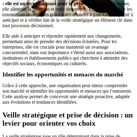
: elle est un levier puissant pour la prise de décision.
En amont,
elle alimente la réflexion et initie des projets. En aval, elle valide les
orientations stratégiques grâce à des données à jour. Cette capacité à
anticiper et à vérifier fait de la veille stratégique un élément clé dans
tout processus décisionnel.
Elle aide à anticiper et répondre rapidement aux changements,
permettant ainsi de prendre des décisions éclairées. Pour les
entreprises, elle est cruciale pour maintenir un avantage
concurrentiel, mais son importance s’étend aussi aux associations,
institutions et établissements publics qui cherchent à atteindre des
objectifs sociaux, économiques ou culturels.
Identifier les opportunités et menaces du marché
Grâce à cette approche, une organisation peut mieux comprendre
son marché et identifier les opportunités et menaces qui l’entourent.
Cette analyse permet de concevoir une stratégie proactive, adaptée
aux évolutions et tendances identifiées.
Veille stratégique et prise de décision : un
levier pour orienter vos choix
La veille stratégique joue un rôle déterminant dans la prise de