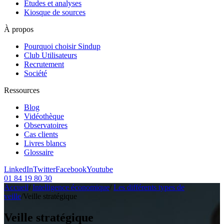
Etudes et analyses
Kiosque de sources
À propos
Pourquoi choisir Sindup
Club Utilisateurs
Recrutement
Société
Ressources
Blog
Vidéothèque
Observatoires
Cas clients
Livres blancs
Glossaire
LinkedIn
Twitter
Facebook
Youtube
01 84 19 80 30
Accueil
/
Intelligence économique
/
Les différents types de
veille
/
Veille stratégique
Veille stratégique