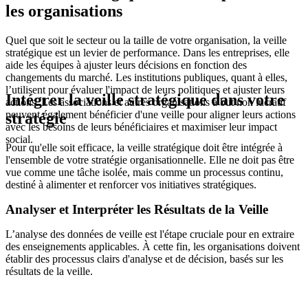
les organisations
Quel que soit le secteur ou la taille de votre organisation, la veille
stratégique est un levier de performance. Dans les entreprises, elle
aide les équipes à ajuster leurs décisions en fonction des
changements du marché. Les institutions publiques, quant à elles,
l’utilisent pour évaluer l'impact de leurs politiques et ajuster leurs
Intégrer la veille stratégique dans votre
actions. Les associations et autres organisations à but non lucratif
peuvent également bénéficier d'une veille pour aligner leurs actions
stratégie
avec les besoins de leurs bénéficiaires et maximiser leur impact
social.
Pour qu'elle soit efficace, la veille stratégique doit être intégrée à
l'ensemble de votre stratégie organisationnelle. Elle ne doit pas être
vue comme une tâche isolée, mais comme un processus continu,
destiné à alimenter et renforcer vos initiatives stratégiques.
Analyser et Interpréter les Résultats de la Veille
L’analyse des données de veille est l'étape cruciale pour en extraire
des enseignements applicables. À cette fin, les organisations doivent
établir des processus clairs d'analyse et de décision, basés sur les
résultats de la veille.