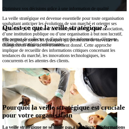
Optimisez vos décisions grâce à une information de qualité
La veille stratégique est devenue essentielle pour toute organisation
souhaitant anticiper les évolutions de son marché et orienter ses
Qu'est-ce que la veille stratégique ?
décisions. Qu’il s’agisse d’une entreprise privée, d’une association,
d’une institution publique ou d’une organisation à but non lucratif,
elle permet de collecter et d’analyser des informations clés pour
Elle regroupe toutes les pratiques qui permettent de surveiller les
définir des stratégies performantes.
changements dans un environnement donné. Cette approche
implique de recueillir des informations critiques concernant les
tendances du marché, les innovations technologiques, les
concurrents et les attentes des clients.
Pourquoi la veille stratégique est cruciale
pour votre organisation
La veille stratégique ne se limite pas à la collecte d’informations