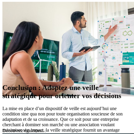
Conclusion : Adoptez une veille
stratégique pour orienter vos décisions
La mise en place d’un dispositif de veille est aujourd’hui une
condition sine qua non pour toute organisation soucieuse de son
adaptation et de sa croissance. Que ce soit pour une entreprise
cherchant à dominer son marché ou une association voulant
maximiser son impact, la veille stratégique fournit un avantage
Découvrez également :