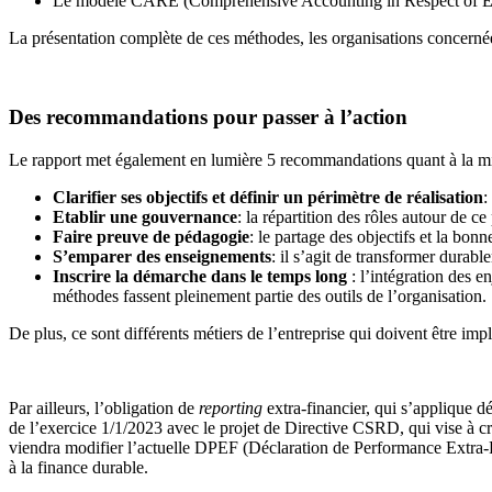
Le modèle CARE (Comprehensive Accounting in Respect of E
La présentation complète de ces méthodes, les organisations concernées,
Des
recommandations pour passer à l’action
Le rapport met également en lumière 5 recommandations quant à la mise
Clarifier ses objectifs et définir un périmètre de réalisation
:
Etablir une gouvernance
: la répartition des rôles autour de c
Faire preuve de pédagogie
: le partage des objectifs et la bon
S’emparer des enseignements
: il s’agit de transformer durable
Inscrire la démarche dans le temps long
: l’intégration des 
méthodes fassent pleinement partie des outils de l’organisation.
De plus, ce sont différents métiers de l’entreprise qui doivent être imp
Par ailleurs, l’obligation de
reporting
extra-financier, qui s’applique dé
de l’exercice 1/1/2023 avec le projet de Directive CSRD, qui vise à cré
viendra modifier l’actuelle DPEF (Déclaration de Performance Extra-Fi
à la finance durable.