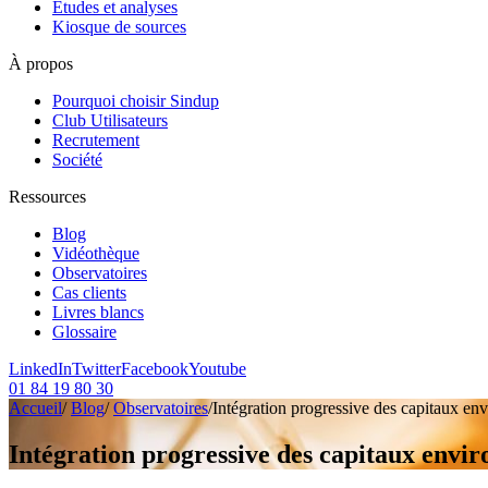
Etudes et analyses
Kiosque de sources
À propos
Pourquoi choisir Sindup
Club Utilisateurs
Recrutement
Société
Ressources
Blog
Vidéothèque
Observatoires
Cas clients
Livres blancs
Glossaire
LinkedIn
Twitter
Facebook
Youtube
01 84 19 80 30
Accueil
/
Blog
/
Observatoires
/
Intégration progressive des capitaux en
Intégration progressive des capitaux envir