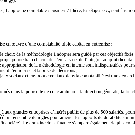
cology).
 l’approche comptable / business / filière, les étapes etc., sont à retro
 en œuvre d’une comptabilité triple capital en entreprise :
 le choix de la méthodologie à adopter sera guidé par ces objectifs fixés e
e projet permettra à chacun de s’en saisir et de l’intégrer au quotidien dan
ne appropriation de la méthodologie en interne sont indispensables pour sa
ment l’entreprise et la prise de décisions ;
enjeux sociaux et environnementaux dans la comptabilité est une démarche
liqués dans la poursuite de cette ambition : la direction générale, la fon
jà aux grandes entreprises d’intérêt public de plus de 500 salariés, pour
ér un ensemble de règles pour amener les rapports de durabilité sur un p
nancière). Le domaine de la finance s’empare également de plus en plus