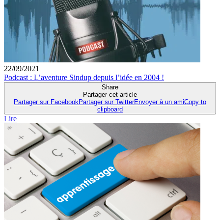
22/09/2021
Podcast : L’aventure Sindup depuis l’idée en 2004 !
Share
Partager cet article
Partager sur Facebook
Partager sur Twitter
Envoyer à un ami
Copy to
clipboard
Lire