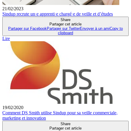
21/02/2023
Sindup recrute un·e apprenti·e chargé·e de veille et d’études
Share
Partager cet article
Partager sur Facebook
Partager sur Twitter
Envoyer à un ami
Copy to
clipboard
Lire
19/02/2020
Comment DS Smith utilise Sindup pour sa veille commerciale,
marketing et innovation
Share
Partager cet article