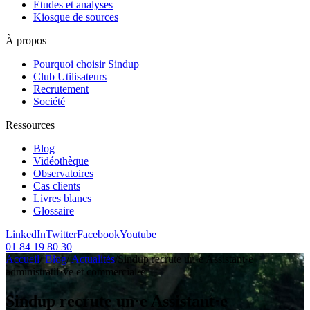
Etudes et analyses
Kiosque de sources
À propos
Pourquoi choisir Sindup
Club Utilisateurs
Recrutement
Société
Ressources
Blog
Vidéothèque
Observatoires
Cas clients
Livres blancs
Glossaire
LinkedIn
Twitter
Facebook
Youtube
01 84 19 80 30
Accueil
/
Blog
/
Actualités
/
Sindup recrute un·e Assistant·e
administratif·ve et commercial·e
Sindup recrute un·e Assistant·e