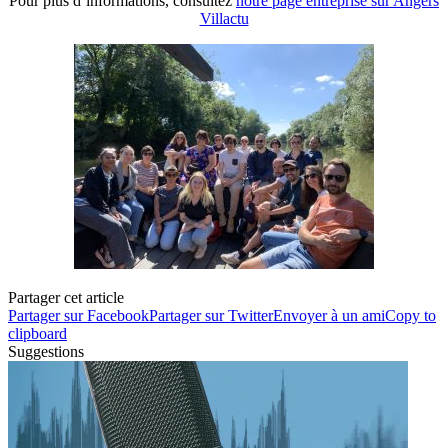
Pour plus d’informations, consultez
notre page entreprise sur Angers
Villactu
Partager cet article
Partager sur Facebook
Partager sur Twitter
Envoyer à un ami
Copy to
clipboard
Suggestions