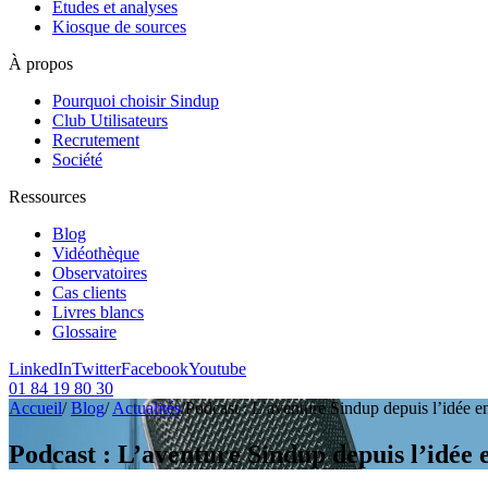
Etudes et analyses
Kiosque de sources
À propos
Pourquoi choisir Sindup
Club Utilisateurs
Recrutement
Société
Ressources
Blog
Vidéothèque
Observatoires
Cas clients
Livres blancs
Glossaire
LinkedIn
Twitter
Facebook
Youtube
01 84 19 80 30
Accueil
/
Blog
/
Actualités
/
Podcast : L’aventure Sindup depuis l’idée e
Podcast : L’aventure Sindup depuis l’idée 