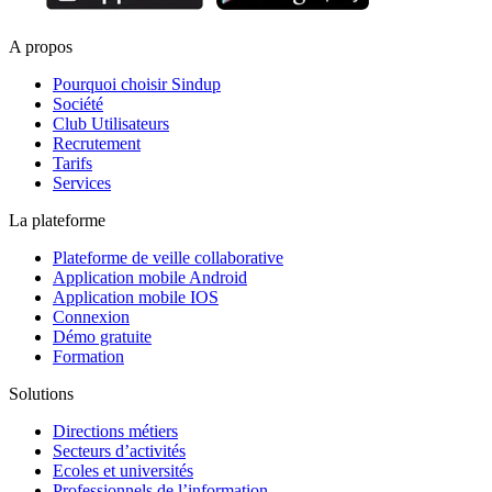
A propos
Pourquoi choisir Sindup
Société
Club Utilisateurs
Recrutement
Tarifs
Services
La plateforme
Plateforme de veille collaborative
Application mobile Android
Application mobile IOS
Connexion
Démo gratuite
Formation
Solutions
Directions métiers
Secteurs d’activités
Ecoles et universités
Professionnels de l’information