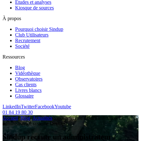
Etudes et analyses
Kiosque de sources
À propos
Pourquoi choisir Sindup
Club Utilisateurs
Recrutement
Société
Ressources
Blog
Vidéothèque
Observatoires
Cas clients
Livres blancs
Glossaire
LinkedIn
Twitter
Facebook
Youtube
01 84 19 80 30
Accueil
/
Blog
/
Actualités
/
Sindup recrute un administrateur /
administratrice système DevOps
Sindup recrute un administrateur /