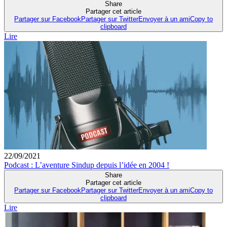
Share
Partager cet article
Partager sur Facebook
Partager sur Twitter
Envoyer à un ami
Copy to
clipboard
Lire
22/09/2021
Podcast : L’aventure Sindup depuis l’idée en 2004 !
Share
Partager cet article
Partager sur Facebook
Partager sur Twitter
Envoyer à un ami
Copy to
clipboard
Lire