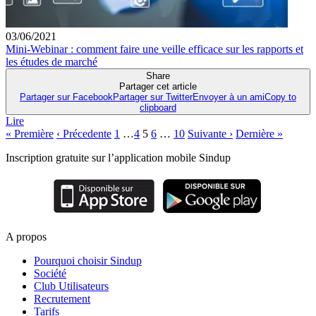
03/06/2021
Mini-Webinar : comment faire une veille efficace sur les rapports et
les études de marché
Share
Partager cet article
Partager sur Facebook
Partager sur Twitter
Envoyer à un ami
Copy to
clipboard
Lire
Navigation
« Première
‹ Précedente
1
…
4
5
6
…
10
Suivante ›
Dernière »
des
Inscription gratuite sur l’application mobile Sindup
articles
A propos
Pourquoi choisir Sindup
Société
Club Utilisateurs
Recrutement
Tarifs