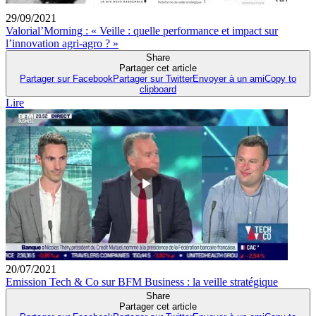
29/09/2021
Valorial’Morning : « Veille : quelle performance et impact sur
l’innovation agri-agro ? »
Share
Partager cet article
Partager sur Facebook
Partager sur Twitter
Envoyer à un ami
Copy to
clipboard
Lire
20/07/2021
Emission Tech & Co sur BFM Business : la veille stratégique
Share
Partager cet article