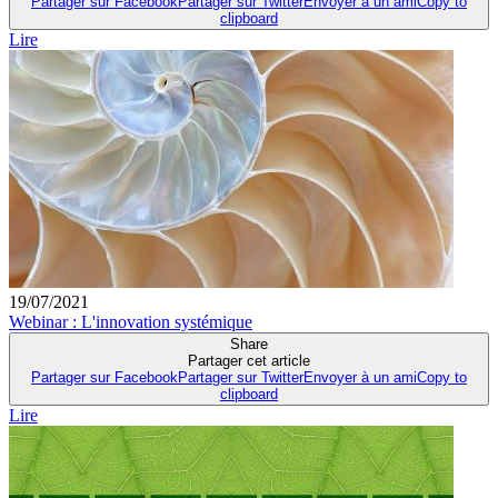
Partager sur Facebook
Partager sur Twitter
Envoyer à un ami
Copy to
clipboard
Lire
19/07/2021
Webinar : L'innovation systémique
Share
Partager cet article
Partager sur Facebook
Partager sur Twitter
Envoyer à un ami
Copy to
clipboard
Lire