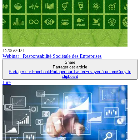
15/06/2021
Webinar : Responsabilité Sociétale des Entreprises
Share
Partager cet article
Partager sur Facebook
Partager sur Twitter
Envoyer à un ami
Copy to
clipboard
Lire