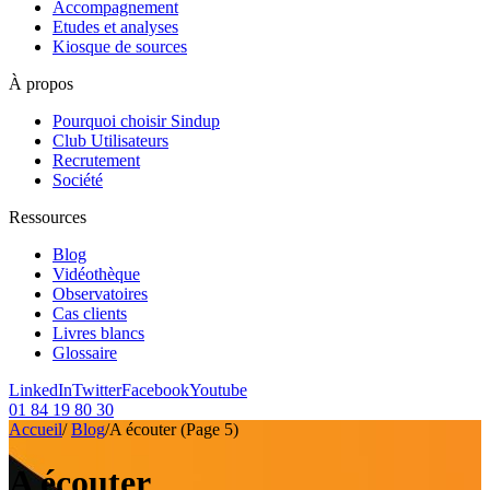
Accompagnement
Etudes et analyses
Kiosque de sources
À propos
Pourquoi choisir Sindup
Club Utilisateurs
Recrutement
Société
Ressources
Blog
Vidéothèque
Observatoires
Cas clients
Livres blancs
Glossaire
LinkedIn
Twitter
Facebook
Youtube
01 84 19 80 30
Accueil
/
Blog
/
A écouter
(Page 5)
A écouter