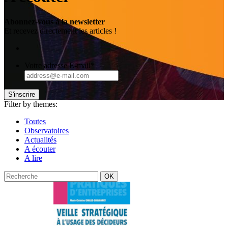
Abonnez-vous à la newsletter
Et recevez directement les articles !
Votre adresse E-mail
*
S'inscrire
Filter by themes:
Toutes
Observatoires
Actualités
A écouter
A lire
Recherche
OK