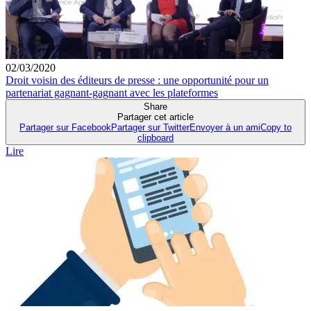
02/03/2020
Droit voisin des éditeurs de presse : une opportunité pour un
partenariat gagnant-gagnant avec les plateformes
Share
Partager cet article
Partager sur Facebook
Partager sur Twitter
Envoyer à un ami
Copy to
clipboard
Lire