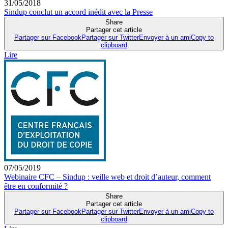
31/05/2018
Sindup conclut un accord inédit avec la Presse
Share
Partager cet article
Partager sur Facebook
Partager sur Twitter
Envoyer à un ami
Copy to
clipboard
Lire
07/05/2019
Webinaire CFC – Sindup : veille web et droit d’auteur, comment
être en conformité ?
Share
Partager cet article
Partager sur Facebook
Partager sur Twitter
Envoyer à un ami
Copy to
clipboard