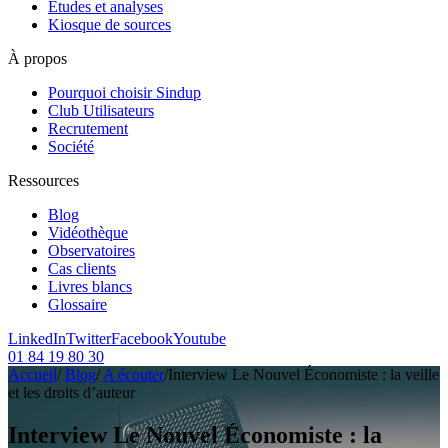
Etudes et analyses
Kiosque de sources
À propos
Pourquoi choisir Sindup
Club Utilisateurs
Recrutement
Société
Ressources
Blog
Vidéothèque
Observatoires
Cas clients
Livres blancs
Glossaire
LinkedIn
Twitter
Facebook
Youtube
01 84 19 80 30
Accueil
/
Blog
/
A écouter
/
Interview Le Nouvel Économiste : la veille
et les droits d’auteur
Interview Le Nouvel Économiste : la