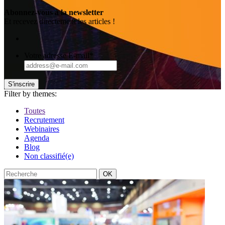
Abonnez-vous à la newsletter
Et recevez directement les articles !
Votre adresse E-mail
*
S'inscrire
Filter by themes:
Toutes
Recrutement
Webinaires
Agenda
Blog
Non classifié(e)
Recherche
OK