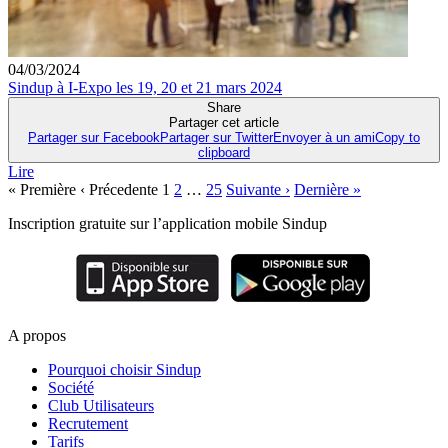
04/03/2024
Sindup à I-Expo les 19, 20 et 21 mars 2024
Share
Partager cet article
Partager sur Facebook
Partager sur Twitter
Envoyer à un ami
Copy to
clipboard
Lire
Navigation
« Première
‹ Précedente
1
2
…
25
Suivante ›
Dernière »
des
Inscription gratuite sur l’application mobile Sindup
articles
A propos
Pourquoi choisir Sindup
Société
Club Utilisateurs
Recrutement
Tarifs