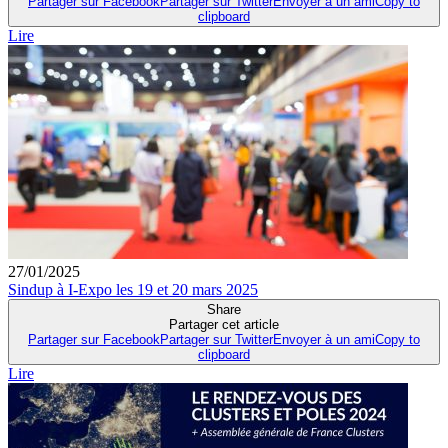
Partager sur Facebook
Partager sur Twitter
Envoyer à un ami
Copy to
clipboard
Lire
27/01/2025
Sindup à I-Expo les 19 et 20 mars 2025
Share
Partager cet article
Partager sur Facebook
Partager sur Twitter
Envoyer à un ami
Copy to
clipboard
Lire