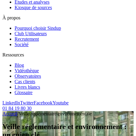
Etudes et analyses
Kiosque de sources
À propos
Pourquoi choisir Sindup
Club Utilisateurs
Recrutement
Société
Ressources
Blog
Vidéothèque
Observatoires
Cas clients
Livres blancs
Glossaire
LinkedIn
Twitter
Facebook
Youtube
01 84 19 80 30
Accueil
/
Veille réglementaire environnementale
Veille réglementaire et environnement :
un enjeu clé