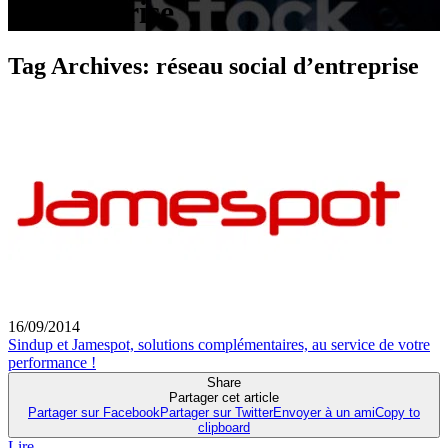
d’entreprise
Tag Archives:
réseau social d’entreprise
16/09/2014
Sindup et Jamespot, solutions complémentaires, au service de votre
performance !
Share
Partager cet article
Partager sur Facebook
Partager sur Twitter
Envoyer à un ami
Copy to
clipboard
Lire