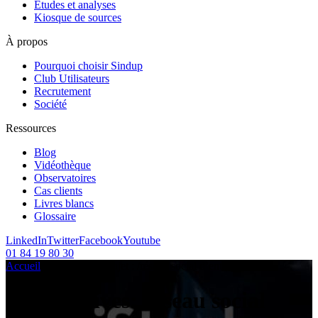
Etudes et analyses
Kiosque de sources
À propos
Pourquoi choisir Sindup
Club Utilisateurs
Recrutement
Société
Ressources
Blog
Vidéothèque
Observatoires
Cas clients
Livres blancs
Glossaire
LinkedIn
Twitter
Facebook
Youtube
01 84 19 80 30
Accueil
/
Articles sur le sujet :
/
réseau social d’entreprise
Tag Archives:
réseau social