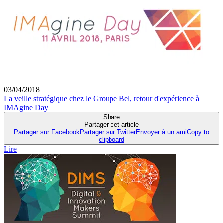
03/04/2018
La veille stratégique chez le Groupe Bel, retour d'expérience à
IMAgine Day
Share
Partager cet article
Partager sur Facebook
Partager sur Twitter
Envoyer à un ami
Copy to
clipboard
Lire