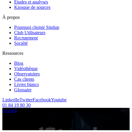
Etudes et analyses
Kiosque de sources
À propos
Pourquoi choisir Sindup
Club Utilisateurs
Recrutement
Société
Ressources
Blog
Vidéothèque
Observatoires
Cas clients
Livres blancs
Glossaire
LinkedIn
Twitter
Facebook
Youtube
01 84 19 80 30
Accueil
/
Articles sur le sujet :
/
ima
Tag Archives:
ima