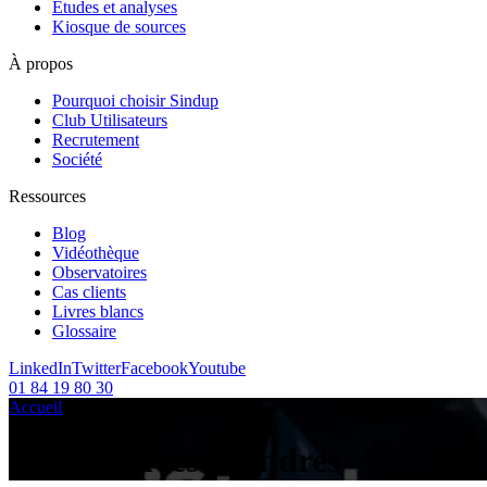
Etudes et analyses
Kiosque de sources
À propos
Pourquoi choisir Sindup
Club Utilisateurs
Recrutement
Société
Ressources
Blog
Vidéothèque
Observatoires
Cas clients
Livres blancs
Glossaire
LinkedIn
Twitter
Facebook
Youtube
01 84 19 80 30
Accueil
/
Articles sur le sujet :
/
flandres
Tag Archives:
flandres