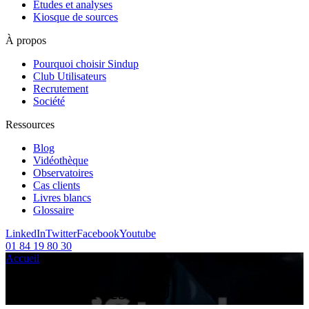
Etudes et analyses
Kiosque de sources
À propos
Pourquoi choisir Sindup
Club Utilisateurs
Recrutement
Société
Ressources
Blog
Vidéothèque
Observatoires
Cas clients
Livres blancs
Glossaire
LinkedIn
Twitter
Facebook
Youtube
01 84 19 80 30
Accueil
/
Articles sur le sujet :
/
DU
Tag Archives:
DU