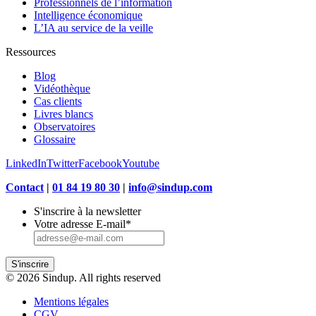
Professionnels de l’information
Intelligence économique
L’IA au service de la veille
Ressources
Blog
Vidéothèque
Cas clients
Livres blancs
Observatoires
Glossaire
LinkedIn
Twitter
Facebook
Youtube
Contact
|
01 84 19 80 30
|
info@sindup.com
S'inscrire à la newsletter
Votre adresse E-mail
*
S'inscrire
© 2026 Sindup. All rights reserved
Mentions légales
CGV