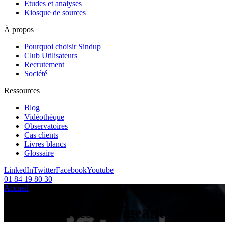
Etudes et analyses
Kiosque de sources
À propos
Pourquoi choisir Sindup
Club Utilisateurs
Recrutement
Société
Ressources
Blog
Vidéothèque
Observatoires
Cas clients
Livres blancs
Glossaire
LinkedIn
Twitter
Facebook
Youtube
01 84 19 80 30
Accueil
/
Articles sur le sujet :
/
dirigeant
Tag Archives:
dirigeant