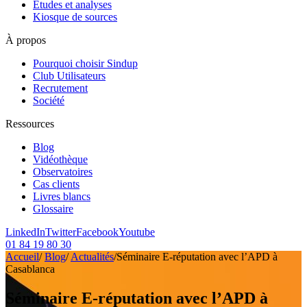
Etudes et analyses
Kiosque de sources
À propos
Pourquoi choisir Sindup
Club Utilisateurs
Recrutement
Société
Ressources
Blog
Vidéothèque
Observatoires
Cas clients
Livres blancs
Glossaire
LinkedIn
Twitter
Facebook
Youtube
01 84 19 80 30
Accueil
/
Blog
/
Actualités
/
Séminaire E-réputation avec l’APD à
Casablanca
Séminaire E-réputation avec l’APD à