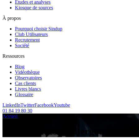
Etudes et analyses
Kiosque de sources
À propos
Pourquoi choisir Sindup
Club Utilisateurs
Recrutement
Société
Ressources
Blog
Vidéothèque
Observatoires
Cas clients
Livres blancs
Glossaire
LinkedIn
Twitter
Facebook
Youtube
01 84 19 80 30
Accueil
/
Articles sur le sujet :
/
Cybergouvernance
Tag Archives:
Cybergouvernanc