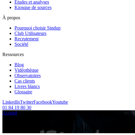
Etudes et analyses
Kiosque de sources
À propos
Pourquoi choisir Sindup
Club Utilisateurs
Recrutement
Société
Ressources
Blog
Vidéothèque
Observatoires
Cas clients
Livres blancs
Glossaire
LinkedIn
Twitter
Facebook
Youtube
01 84 19 80 30
Accueil
/
Articles sur le sujet :
/
crawling
Tag Archives:
crawling