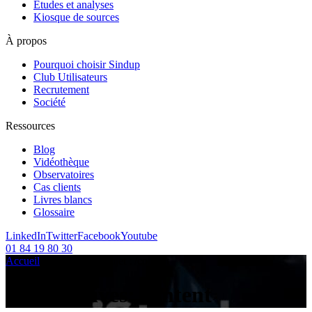
Etudes et analyses
Kiosque de sources
À propos
Pourquoi choisir Sindup
Club Utilisateurs
Recrutement
Société
Ressources
Blog
Vidéothèque
Observatoires
Cas clients
Livres blancs
Glossaire
LinkedIn
Twitter
Facebook
Youtube
01 84 19 80 30
Accueil
/
Articles sur le sujet :
/
content
Tag Archives:
content