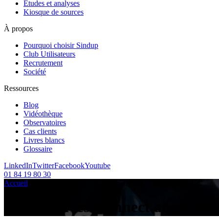
Etudes et analyses
Kiosque de sources
À propos
Pourquoi choisir Sindup
Club Utilisateurs
Recrutement
Société
Ressources
Blog
Vidéothèque
Observatoires
Cas clients
Livres blancs
Glossaire
LinkedIn
Twitter
Facebook
Youtube
01 84 19 80 30
Accueil
/
Articles sur le sujet :
/
connect angers
Tag Archives:
connect angers