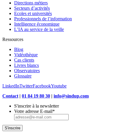
Directions métiers
Secteurs d’activités
Ecoles et universités
Professionnels de l’information
Intelligence économique
L’IA au service de la veille
Ressources
Blog
Vidéothèque
Cas clients
Livres blancs
Observatoires
Glossaire
LinkedIn
Twitter
Facebook
Youtube
Contact
|
01 84 19 80 30
|
info@sindup.com
S'inscrire à la newsletter
Votre adresse E-mail
*
S'inscrire