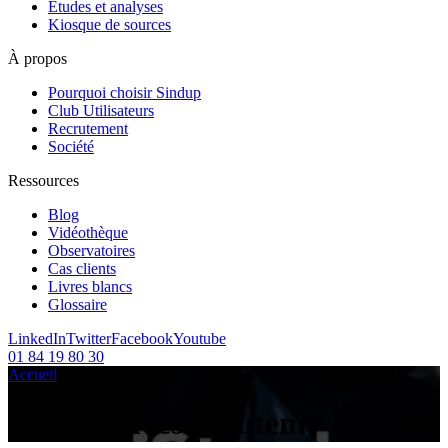
Etudes et analyses
Kiosque de sources
À propos
Pourquoi choisir Sindup
Club Utilisateurs
Recrutement
Société
Ressources
Blog
Vidéothèque
Observatoires
Cas clients
Livres blancs
Glossaire
LinkedIn
Twitter
Facebook
Youtube
01 84 19 80 30
Accueil
/
Articles sur le sujet :
/
boutemy
Tag Archives:
boutemy