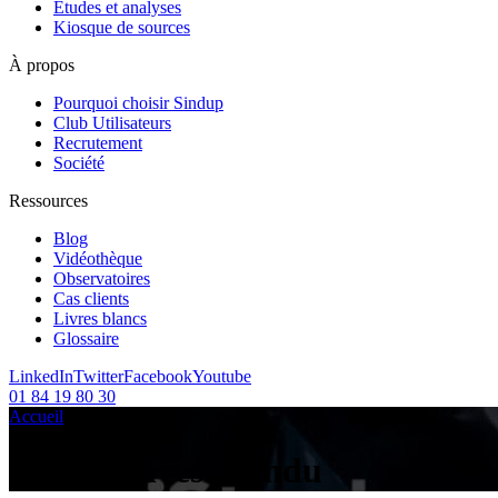
Etudes et analyses
Kiosque de sources
À propos
Pourquoi choisir Sindup
Club Utilisateurs
Recrutement
Société
Ressources
Blog
Vidéothèque
Observatoires
Cas clients
Livres blancs
Glossaire
LinkedIn
Twitter
Facebook
Youtube
01 84 19 80 30
Accueil
/
Articles sur le sujet :
/
bondu
Tag Archives:
bondu