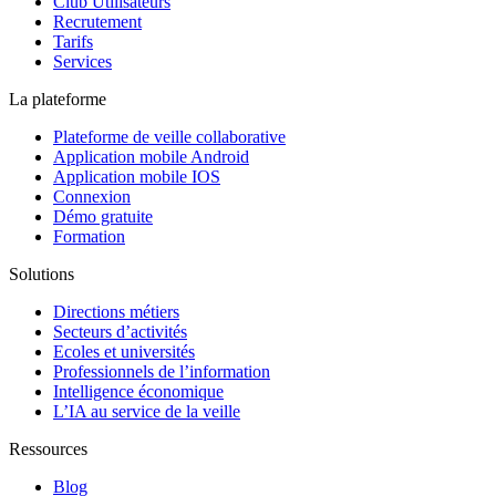
Club Utilisateurs
Recrutement
Tarifs
Services
La plateforme
Plateforme de veille collaborative
Application mobile Android
Application mobile IOS
Connexion
Démo gratuite
Formation
Solutions
Directions métiers
Secteurs d’activités
Ecoles et universités
Professionnels de l’information
Intelligence économique
L’IA au service de la veille
Ressources
Blog