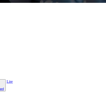
Lire
ard