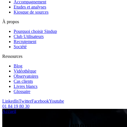
Accompagnement
Etudes et analyses
Kiosque de sources
À propos
Pourquoi choisir Sindup
Club Utilisateurs
Recrutement
Société
Ressources
Blog
Vidéothèque
Observatoires
Cas clients
Livres blancs
Glossaire
LinkedIn
Twitter
Facebook
Youtube
01 84 19 80 30
Accueil
/
Articles sur le sujet :
/
autonomistaion
Tag Archives:
autonomistaion