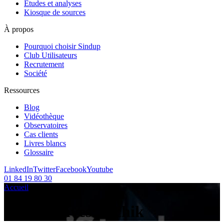
Etudes et analyses
Kiosque de sources
À propos
Pourquoi choisir Sindup
Club Utilisateurs
Recrutement
Société
Ressources
Blog
Vidéothèque
Observatoires
Cas clients
Livres blancs
Glossaire
LinkedIn
Twitter
Facebook
Youtube
01 84 19 80 30
Accueil
/
Articles sur le sujet :
/
atchik
Tag Archives:
atchik