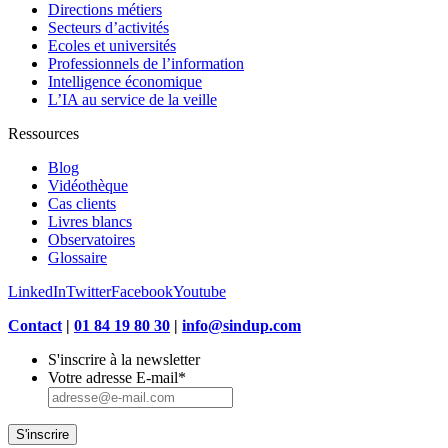
Directions métiers
Secteurs d’activités
Ecoles et universités
Professionnels de l’information
Intelligence économique
L’IA au service de la veille
Ressources
Blog
Vidéothèque
Cas clients
Livres blancs
Observatoires
Glossaire
LinkedIn
Twitter
Facebook
Youtube
Contact
|
01 84 19 80 30
|
info@sindup.com
S'inscrire à la newsletter
Votre adresse E-mail
*
S'inscrire