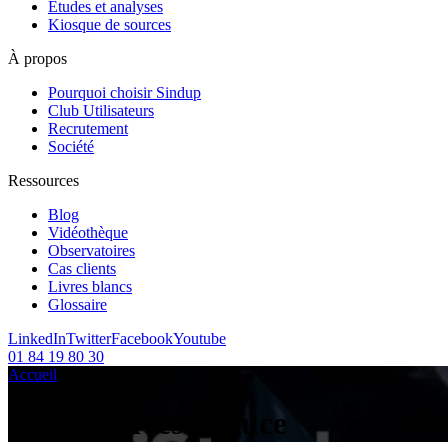
Etudes et analyses
Kiosque de sources
À propos
Pourquoi choisir Sindup
Club Utilisateurs
Recrutement
Société
Ressources
Blog
Vidéothèque
Observatoires
Cas clients
Livres blancs
Glossaire
LinkedIn
Twitter
Facebook
Youtube
01 84 19 80 30
Accueil
/
Articles sur le sujet :
/
astuce
Tag Archives:
astuce