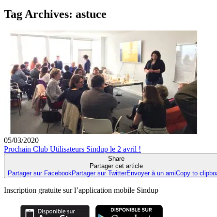
Tag Archives:
astuce
05/03/2020
Prochain Club Utilisateurs Sindup le 2 avril !
Share
Partager cet article
Partager sur Facebook
Partager sur Twitter
Envoyer à un ami
Copy to clipbo
Inscription gratuite sur l’application mobile Sindup