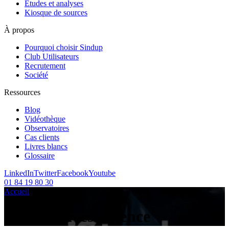
Etudes et analyses
Kiosque de sources
À propos
Pourquoi choisir Sindup
Club Utilisateurs
Recrutement
Société
Ressources
Blog
Vidéothèque
Observatoires
Cas clients
Livres blancs
Glossaire
LinkedIn
Twitter
Facebook
Youtube
01 84 19 80 30
Accueil
/
Articles sur le sujet :
/
agence
Tag Archives:
agence