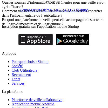
expert ou :
Quelles sources d’information sont pertinentes pour une veille agro-
agri efficace ?
Demander une démo
CONTACTER l'Equipe
Comment transformer les résultats de la veille en actions concrètes
dans l’agroalimentaire ou l’agriculture ?
En quoi une plateforme de veille peut-elle accompagner les acteurs
de l’agro-alimentaire et de l’agriculture ?
Inscription gratuite sur l’application mobile Sindup
A propos
Pourquoi choisir Sindup
Société
Club Utilisateurs
Recrutement
Tarifs
Services
La plateforme
Plateforme de veille collaborative
Application mobile Android