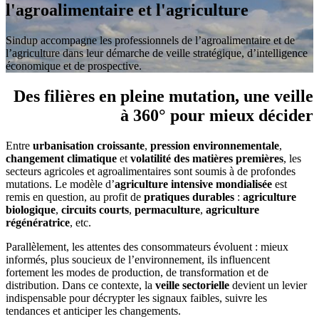
l'agroalimentaire et l'agriculture
Sindup accompagne les professionnels de l’agroalimentaire et de
l’agriculture dans leur démarche de veille stratégique, d’intelligence
économique et de prospective.
Des filières en pleine mutation, une veille
à 360° pour mieux décider
Entre
urbanisation croissante
,
pression environnementale
,
changement climatique
et
volatilité des matières premières
, les
secteurs agricoles et agroalimentaires sont soumis à de profondes
mutations. Le modèle d’
agriculture intensive mondialisée
est
remis en question, au profit de
pratiques durables
:
agriculture
biologique
,
circuits courts
,
permaculture
,
agriculture
régénératrice
, etc.
Parallèlement, les attentes des consommateurs évoluent : mieux
informés, plus soucieux de l’environnement, ils influencent
fortement les modes de production, de transformation et de
distribution. Dans ce contexte, la
veille sectorielle
devient un levier
indispensable pour décrypter les signaux faibles, suivre les
tendances et anticiper les changements.