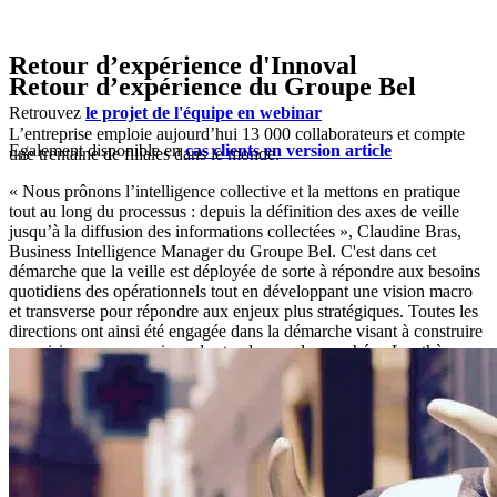
Retour d’expérience d'Innoval
Retour d’expérience du Groupe Bel
Retrouvez
le projet de l'équipe en webinar
L’entreprise emploie aujourd’hui 13 000 collaborateurs et compte
Egalement disponible en
cas clients en version article
une trentaine de filiales dans le monde.
« Nous prônons l’intelligence collective et la mettons en pratique
tout au long du processus : depuis la définition des axes de veille
jusqu’à la diffusion des informations collectées », Claudine Bras,
Business Intelligence Manager du Groupe Bel. C'est dans cet
démarche que la veille est déployée de sorte à répondre aux besoins
quotidiens des opérationnels tout en développant une vision macro
et transverse pour répondre aux enjeux plus stratégiques.
Toutes les
directions ont ainsi été engagée dans la démarche visant à construire
une vision macroscopique des tendances du marché. « Les thèmes
sont interconnectés les uns les autres et impactent plusieurs
directions. La responsabilité sociétale des entreprises n’est pas
l’affaire du seul département RSE, il concerne aussi l’innovation, le
marketing, la communication... », explique Claudine Bras.