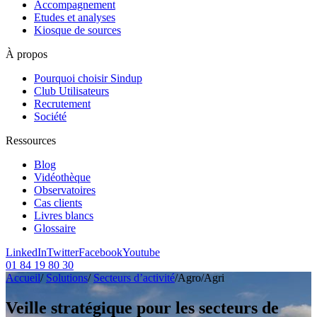
Accompagnement
Etudes et analyses
Kiosque de sources
À propos
Pourquoi choisir Sindup
Club Utilisateurs
Recrutement
Société
Ressources
Blog
Vidéothèque
Observatoires
Cas clients
Livres blancs
Glossaire
LinkedIn
Twitter
Facebook
Youtube
01 84 19 80 30
Accueil
/
Solutions
/
Secteurs d’activité
/
Agro/Agri
Veille stratégique pour les secteurs de