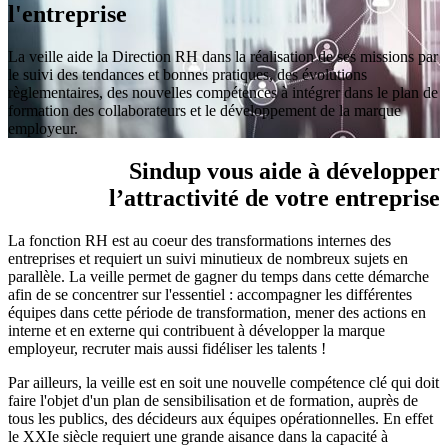
l'entreprise
La veille aide la Direction RH dans la réalisation de ses missions par
le suivi des tendances et bonnes pratiques, des évolutions
règlementaires, des nouvelles compétences à intégrer dans le plan de
formation des collaborateurs et le développement de la marque
employeur.
Sindup vous aide à développer
l’attractivité de votre entreprise
La fonction RH est au coeur des transformations internes des
entreprises et requiert un suivi minutieux de nombreux sujets en
parallèle. La veille permet de gagner du temps dans cette démarche
afin de se concentrer sur l'essentiel : accompagner les différentes
équipes dans cette période de transformation, mener des actions en
interne et en externe qui contribuent à développer la marque
employeur, recruter mais aussi fidéliser les talents !
Par ailleurs, la veille est en soit une nouvelle compétence clé qui doit
faire l'objet d'un plan de sensibilisation et de formation, auprès de
tous les publics, des décideurs aux équipes opérationnelles. En effet
le XXIe siècle requiert une grande aisance dans la capacité à