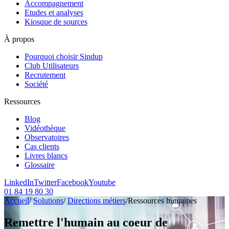
Accompagnement
Etudes et analyses
Kiosque de sources
À propos
Pourquoi choisir Sindup
Club Utilisateurs
Recrutement
Société
Ressources
Blog
Vidéothèque
Observatoires
Cas clients
Livres blancs
Glossaire
LinkedIn
Twitter
Facebook
Youtube
01 84 19 80 30
Accueil
/
Solutions
/
Directions métiers
/
Ressources humaines
Remettre l'humain au coeur de