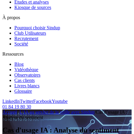
Etudes et analyses
Kiosque de sources
À propos
Pourquoi choisir Sindup
Club Utilisateurs
Recrutement
Société
Ressources
Blog
Vidéothèque
Observatoires
Cas clients
Livres blancs
Glossaire
LinkedIn
Twitter
Facebook
Youtube
01 84 19 80 30
Accueil
/
L’IA au service de la veille avec Sindup
/
Cas d’usage IA :
Analyse du sentiment
Cas d'usage IA : Analyse du sentiment