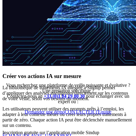
Créer vos actions IA sur mesure
Vous recherchez une plateforme de veille puissante et évolutive ?
La bibliothèque de traitements IA intégrée à Sindup permet
Une prestation spécifique ?
d’appliquer des analyses intelligentes directement sur les contenus
Contactez-nous au
+33 (0)1 84 19 80 30
pour échanger avec un
de votre veille, selon vos besoins du moment.
expert ou :
Les utilisateurs peuvent utiliser des prompts prêts à l’emploi, les
Demander une démo
CONTACTER l'Equipe
adapter à leur contexte métier ou créer leurs propres traitements à
partir de zéro. Chaque action IA peut être déclenchée manuellement
sur un contenu.
Inscription gratuite sur l’application mobile Sindup
ÉCHANGER AVEC UN EXPERT