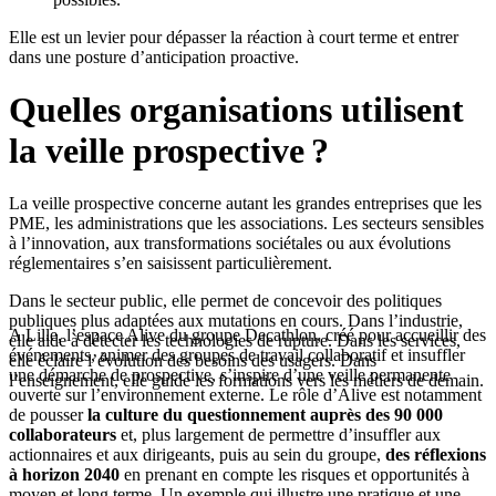
Elle est un levier pour dépasser la réaction à court terme et entrer
dans une posture d’anticipation proactive.
Quelles organisations utilisent
la veille prospective ?
La veille prospective concerne autant les grandes entreprises que les
PME, les administrations que les associations. Les secteurs sensibles
à l’innovation, aux transformations sociétales ou aux évolutions
réglementaires s’en saisissent particulièrement.
Dans le secteur public, elle permet de concevoir des politiques
publiques plus adaptées aux mutations en cours. Dans l’industrie,
A Lille, l’espace Alive du groupe Decathlon, créé pour accueillir des
elle aide à détecter les technologies de rupture. Dans les services,
événements, animer des groupes de travail collaboratif et insuffler
elle éclaire l’évolution des besoins des usagers. Dans
une démarche de prospective, s’inspire d’une veille permanente
l’enseignement, elle guide les formations vers les métiers de demain.
ouverte sur l’environnement externe. Le rôle d’Alive est notamment
de pousser
la culture du questionnement auprès des 90 000
collaborateurs
et, plus largement de permettre d’insuffler aux
actionnaires et aux dirigeants, puis au sein du groupe,
des réflexions
à horizon 2040
en prenant en compte les risques et opportunités à
moyen et long terme. Un exemple qui illustre une pratique et une