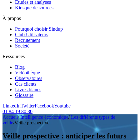
Etudes et analyses
Kiosque de sources
À propos
Pourquoi choisir Sindup
Club Utilisateurs
Recrutement
Société
Ressources
Blog
Vidéothèque
Observatoires
Cas clients
Livres blancs
Glossaire
LinkedIn
Twitter
Facebook
Youtube
01 84 19 80 30
Accueil
/
Intelligence économique
/
Les différents types de
veille
/
Veille prospective
Veille prospective : anticiper les futurs