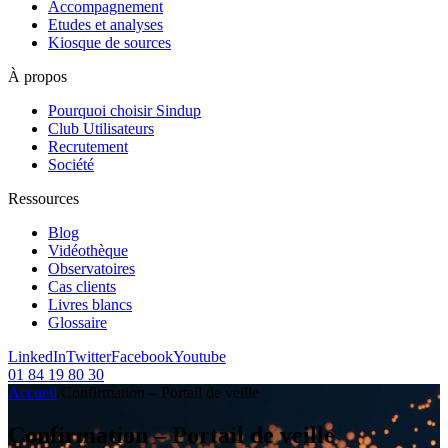
Accompagnement
Etudes et analyses
Kiosque de sources
À propos
Pourquoi choisir Sindup
Club Utilisateurs
Recrutement
Société
Ressources
Blog
Vidéothèque
Observatoires
Cas clients
Livres blancs
Glossaire
LinkedIn
Twitter
Facebook
Youtube
01 84 19 80 30
Accueil
/
Confirmation – Portail de veille
Confirmation – Portail de veille