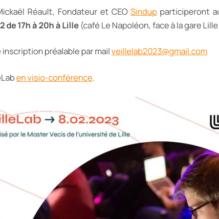
Mickaël Réault, Fondateur et CEO
Sindup
participeront au
02
de 17h à 20h à Lille
(café Le Napoléon, face à la gare Lille
 inscription préalable par mail
veillelab2023@gmail.com
leLab
en visio-conférence
.