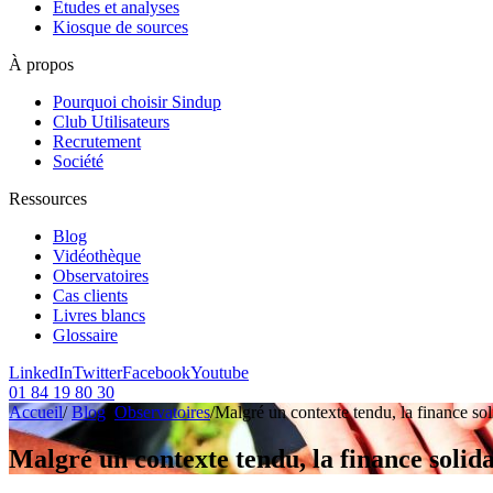
Etudes et analyses
Kiosque de sources
À propos
Pourquoi choisir Sindup
Club Utilisateurs
Recrutement
Société
Ressources
Blog
Vidéothèque
Observatoires
Cas clients
Livres blancs
Glossaire
LinkedIn
Twitter
Facebook
Youtube
01 84 19 80 30
Accueil
/
Blog
/
Observatoires
/
Malgré un contexte tendu, la finance soli
Malgré un contexte tendu, la finance solida