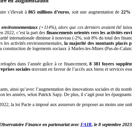
aire en augmentation
aire s’élevait à
865 millions
d’euros
, soit une augmentation de
22%
ts environnementaux
(+114%), alors que ces derniers avaient été laissé
n 2022, c’est la part des
financements orientés vers les activités en
idarité internationale diminue à nouveau (-2%, soit 8% du total des finan
s les activités environnementales,
la majorité des montants placés pa
la construction de logements sociaux à Marles-les-Mines (Pas-de-Calais)
 relogées dans l’année grâce à ce financement,
8 381 foyers supplém
eprises sociales
œuvrant en faveur de l’accès aux biens et services esse
nants, ainsi qu’avec l’augmentation des innovations sociales et du nombre
n les années, selon Patrick Sapy. De plus, il s’agit pour les épargnants 
022, la loi Pacte a imposé aux assureurs de proposer au moins une unité
Observatoire Finance en partenariat avec
FAIR
,
le 8 septembre 2023