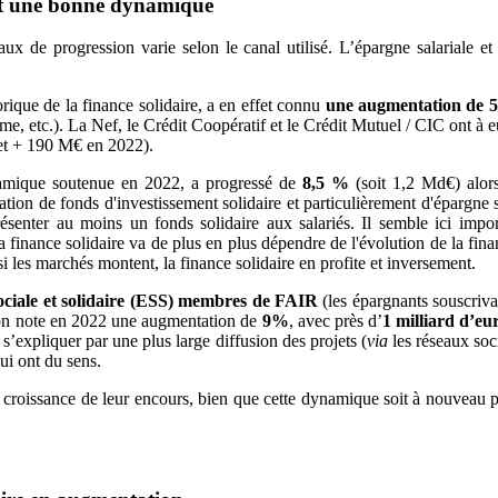
naît une bonne dynamique
 taux de progression varie selon le canal utilisé. L’épargne salariale e
torique de la finance solidaire, a en effet connu
une augmentation de 5
rme, etc.). La Nef, le Crédit Coopératif et le Crédit Mutuel / CIC ont à 
 et + 190 M€ en 2022).
namique soutenue en 2022, a progressé de
8,5 %
(soit 1,2 Md€) alors
ation de fonds d'investissement solidaire et particulièrement d'épargne sa
ésenter au moins un fonds solidaire aux salariés. Il semble ici impo
 la finance solidaire va de plus en plus dépendre de l'évolution de la fin
si les marchés montent, la finance solidaire en profite et inversement.
ociale et solidaire (ESS)
membres de FAIR
(les épargnants souscrivan
, on note en 2022 une augmentation de
9%
, avec près d’
1 milliard d’eur
s’expliquer par une plus large diffusion des projets (
via
les réseaux soci
ui ont du sens.
 une croissance de leur encours, bien que cette dynamique soit à nouvea