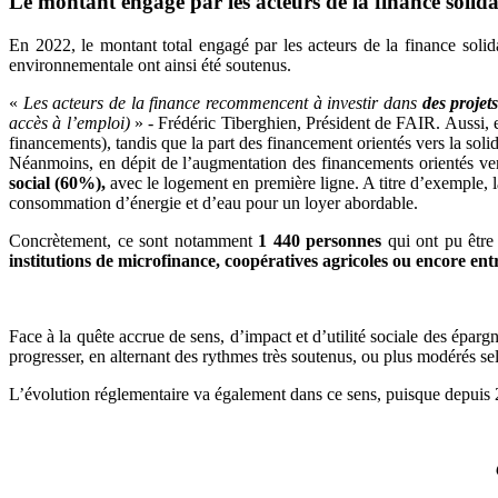
Le montant engagé par les acteurs de la finance solid
En 2022, le montant total engagé par les acteurs de la finance solid
environnementale ont ainsi été soutenus.
«
Les acteurs de la finance recommencent à investir dans
des proje
accès à l’emploi)
» - Frédéric Tiberghien, Président de FAIR. Aussi, e
financements), tandis que la part des financement orientés vers la sol
Néanmoins, en dépit de l’augmentation des financements orientés ver
social (60%),
avec le logement en première ligne. A titre d’exemple, 
consommation d’énergie et d’eau pour un loyer abordable.
Concrètement, ce sont notamment
1 440 personnes
qui ont pu être
institutions de microfinance, coopératives agricoles ou encore entr
Face à la quête accrue de sens, d’impact et d’utilité sociale des éparg
progresser, en alternant des rythmes très soutenus, ou plus modérés selo
L’évolution réglementaire va également dans ce sens, puisque depuis 2