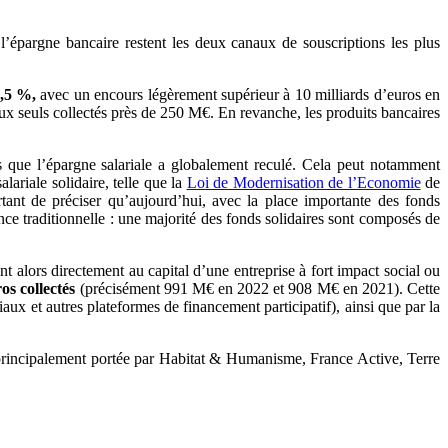
t l’épargne bancaire restent les deux canaux de souscriptions les plus
,5 %,
avec un encours légèrement supérieur à 10 milliards d’euros en
eux seuls collectés près de 250 M€. En revanche, les produits bancaires
 que l’épargne salariale a globalement reculé. Cela peut notamment
lariale solidaire, telle que la
Loi de Modernisation de l’Economie
de
rtant de préciser qu’aujourd’hui, avec la place importante des fonds
ance traditionnelle : une majorité des fonds solidaires sont composés de
t alors directement au capital d’une entreprise à fort impact social ou
os collectés
(précisément 991 M€ en 2022 et 908 M€ en 2021). Cette
aux et autres plateformes de financement participatif), ainsi que par la
u principalement portée par Habitat & Humanisme, France Active, Terre