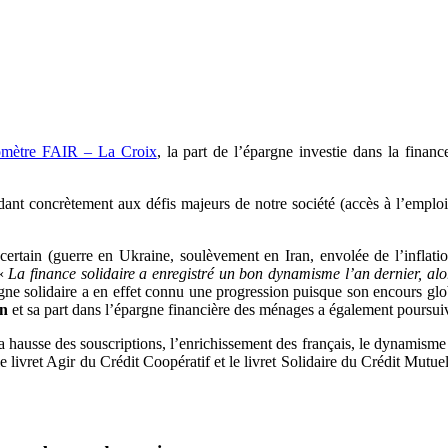
romètre FAIR – La Croix
, la part de l’épargne investie dans la financ
nt concrètement aux défis majeurs de notre société (accès à l’emploi 
tain (guerre en Ukraine, soulèvement en Iran, envolée de l’inflation, 
 «
La finance solidaire a enregistré un bon dynamisme l’an dernier, alor
gne solidaire a en effet connu une progression puisque son encours glob
an
et sa part dans l’épargne financière des ménages a également poursui
 hausse des souscriptions, l’enrichissement des français, le dynamisme de 
e livret Agir du Crédit Coopératif et le livret Solidaire du Crédit Mutu