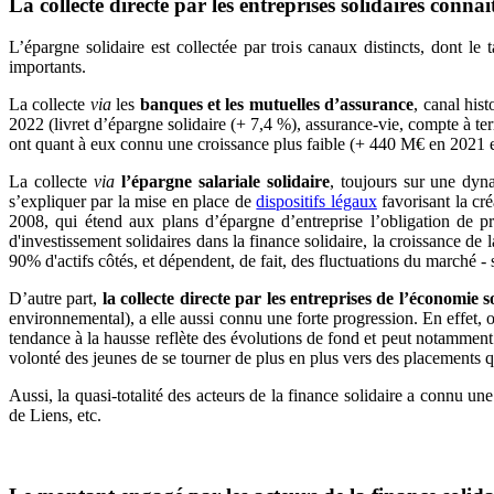
La
collecte directe par les entreprises solidaires con
L’épargne solidaire est collectée par trois canaux distincts, dont le
importants.
La collecte
via
les
banques et les mutuelles d’assurance
, canal his
2022 (livret d’épargne solidaire (+ 7,4 %), assurance-vie, compte à te
ont quant à eux connu une croissance plus faible (+ 440 M€ en 2021
La collecte
via
l’épargne salariale solidaire
, toujours sur une dy
s’expliquer par la mise en place de
dispositifs légaux
favorisant la cré
2008, qui étend aux plans d’épargne d’entreprise l’obligation de pr
d'investissement solidaires dans la finance solidaire, la croissance de
90% d'actifs côtés, et dépendent, de fait, des fluctuations du marché - 
D’autre part,
la collecte directe par les entreprises de l’économie s
environnemental), a elle aussi connu une forte progression. En effet
tendance à la hausse reflète des évolutions de fond et peut notamment 
volonté des jeunes de se tourner de plus en plus vers des placements q
Aussi, la quasi-totalité des acteurs de la finance solidaire a connu
de Liens, etc.