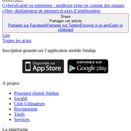
03/01/2022
Cybersécurité en entreprise : meilleure prise en compte des risques
cyber, déploiement de mesures et axes d’amélioration
Share
Partager cet article
Partager sur Facebook
Partager sur Twitter
Envoyer à un ami
Copy to
clipboard
Lire
Toutes les actus
Inscription gratuite sur l’application mobile Sindup
A propos
Pourquoi choisir Sindup
Société
Club Utilisateurs
Recrutement
Tarifs
Services
La plateforme