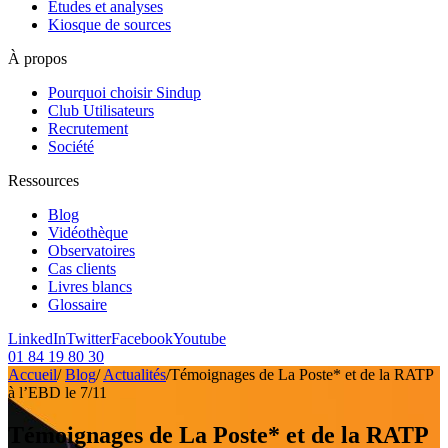
Etudes et analyses
Kiosque de sources
À propos
Pourquoi choisir Sindup
Club Utilisateurs
Recrutement
Société
Ressources
Blog
Vidéothèque
Observatoires
Cas clients
Livres blancs
Glossaire
LinkedIn
Twitter
Facebook
Youtube
01 84 19 80 30
Accueil
/
Blog
/
Actualités
/
Témoignages de La Poste* et de la RATP
à l’EBD le 7/11
Témoignages de La Poste* et de la RATP