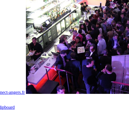
nect-angers.fr
lipboard