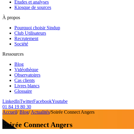
Etudes et analyses
Kiosque de sources
À propos
Pourquoi choisir Sindup
Club Utilisateurs
Recrutement
Société
Ressources
Blog
Vidéothèque
Observatoires
Cas clients
Livres blancs
Glossaire
LinkedIn
Twitter
Facebook
Youtube
01 84 19 80 30
Accueil
/
Blog
/
Actualités
/
Soirée Connect Angers
Soirée Connect Angers