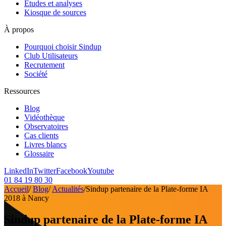
Etudes et analyses
Kiosque de sources
À propos
Pourquoi choisir Sindup
Club Utilisateurs
Recrutement
Société
Ressources
Blog
Vidéothèque
Observatoires
Cas clients
Livres blancs
Glossaire
LinkedIn
Twitter
Facebook
Youtube
01 84 19 80 30
Accueil
/
Blog
/
Actualités
/
Sindup partenaire de la Plate-forme IA
2018 à Nancy
Sindup partenaire de la Plate-forme IA