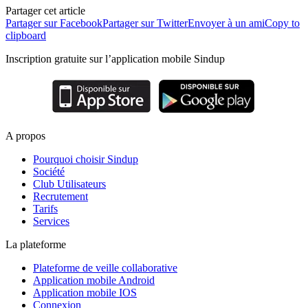
Partager cet article
Partager sur Facebook
Partager sur Twitter
Envoyer à un ami
Copy to
clipboard
Inscription gratuite sur l’application mobile Sindup
A propos
Pourquoi choisir Sindup
Société
Club Utilisateurs
Recrutement
Tarifs
Services
La plateforme
Plateforme de veille collaborative
Application mobile Android
Application mobile IOS
Connexion