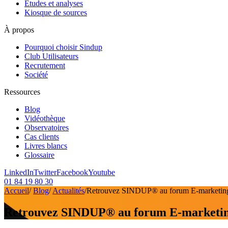
Etudes et analyses
Kiosque de sources
À propos
Pourquoi choisir Sindup
Club Utilisateurs
Recrutement
Société
Ressources
Blog
Vidéothèque
Observatoires
Cas clients
Livres blancs
Glossaire
LinkedIn
Twitter
Facebook
Youtube
01 84 19 80 30
Accueil
/
Blog
/
Actualités
/
Retrouvez SINDUP® au forum E-marketin
Retrouvez SINDUP® au forum E-marketin