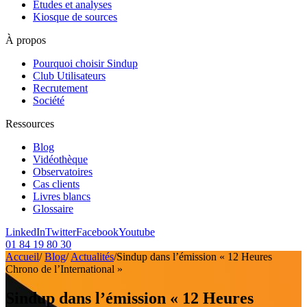
Etudes et analyses
Kiosque de sources
À propos
Pourquoi choisir Sindup
Club Utilisateurs
Recrutement
Société
Ressources
Blog
Vidéothèque
Observatoires
Cas clients
Livres blancs
Glossaire
LinkedIn
Twitter
Facebook
Youtube
01 84 19 80 30
Accueil
/
Blog
/
Actualités
/
Sindup dans l’émission « 12 Heures
Chrono de l’International »
Sindup dans l’émission « 12 Heures