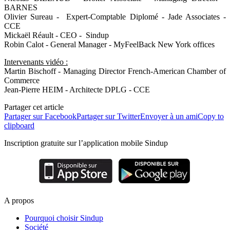
BARNES
Olivier Sureau - Expert-Comptable Diplomé - Jade Associates -
CCE
Mickaël Réault - CEO - Sindup
Robin Calot - General Manager - MyFeelBack New York offices
Intervenants vidéo :
Martin Bischoff - Managing Director French-American Chamber of
Commerce
Jean-Pierre HEIM - Architecte DPLG - CCE
Partager cet article
Partager sur Facebook
Partager sur Twitter
Envoyer à un ami
Copy to
clipboard
Inscription gratuite sur l’application mobile Sindup
A propos
Pourquoi choisir Sindup
Société